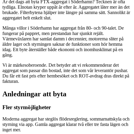
Är det dags att byta FTX-aggregat i Söderhamn? Tecknen är ofta
tydliga. Elnotan kryper uppåt år efter år. Aggregatet låter mer än det
brukade. Filterbytena hjälper inte längre på samma sätt. Sannolikt är
aggregatet helt enkelt slut.
Många villor i Söderhamn har aggregat från 80- och 90-talet. De
fungerar på pappret, men prestandan har sjunkit rejält.
Värmeväxlaren har samlat damm i decennier, motorerna sliter på
äldre lager och styrningen saknar de funktioner som hör hemma
idag. Ett byte återställer både ekonomi och inomhusklimat på en
gång.
Vi är märkesoberoende. Det betyder att vi rekommenderar det
aggregat som passar din bostad, inte det som vår leverantör pushar.
Du får ett fast pris efter hembesöket och ROT-avdrag dras direkt på
fakturan.
Anledningar att byta
Fler styrmöjligheter
Moderna aggregat har steglös flödesreglering, sommarnattskyla och
styrning via app. Gamla aggregat klarar två eller tre fasta lägen och
inget mer.