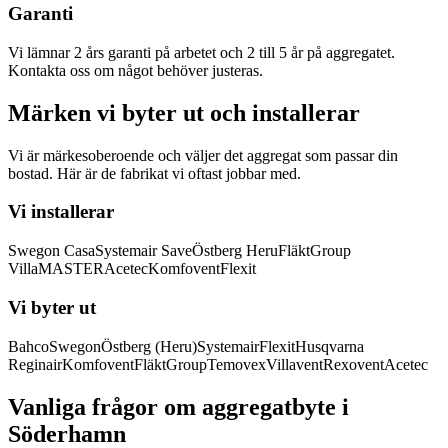
Garanti
Vi lämnar 2 års garanti på arbetet och 2 till 5 år på aggregatet.
Kontakta oss om något behöver justeras.
Märken vi byter ut och installerar
Vi är märkesoberoende och väljer det aggregat som passar din
bostad. Här är de fabrikat vi oftast jobbar med.
Vi installerar
Swegon Casa
Systemair Save
Östberg Heru
FläktGroup
VillaMASTER
Acetec
Komfovent
Flexit
Vi byter ut
Bahco
Swegon
Östberg (Heru)
Systemair
Flexit
Husqvarna
Reginair
Komfovent
FläktGroup
Temovex
Villavent
Rexovent
Acetec
Vanliga frågor om aggregatbyte i
Söderhamn