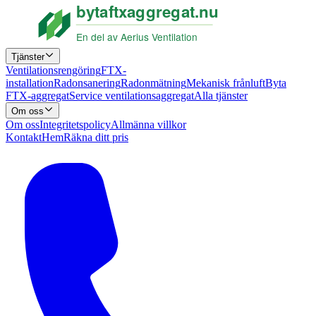
Tjänster
Ventilationsrengöring
FTX-
installation
Radonsanering
Radonmätning
Mekanisk frånluft
Byta
FTX-aggregat
Service ventilationsaggregat
Alla tjänster
Om oss
Om oss
Integritetspolicy
Allmänna villkor
Kontakt
Hem
Räkna ditt pris