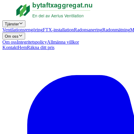
Tjänster
Ventilationsrengöring
FTX-installation
Radonsanering
Radonmätning
M
Om oss
Om oss
Integritetspolicy
Allmänna villkor
Kontakt
Hem
Räkna ditt pris