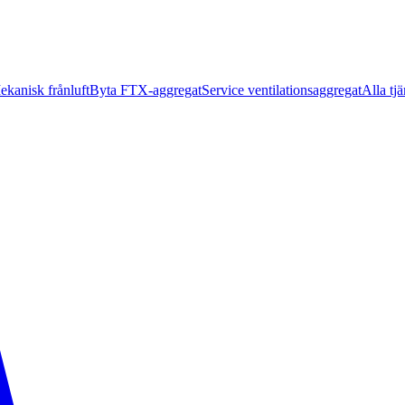
ekanisk frånluft
Byta FTX-aggregat
Service ventilationsaggregat
Alla tjä