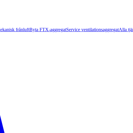
ekanisk frånluft
Byta FTX-aggregat
Service ventilationsaggregat
Alla tjä