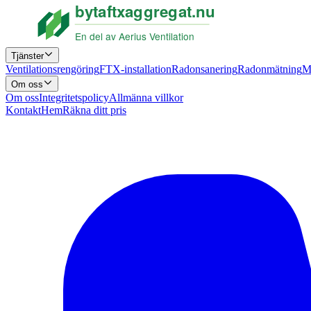
Tjänster
Ventilationsrengöring
FTX-installation
Radonsanering
Radonmätning
M
Om oss
Om oss
Integritetspolicy
Allmänna villkor
Kontakt
Hem
Räkna ditt pris