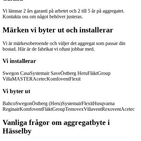
Vi lämnar 2 års garanti på arbetet och 2 till 5 år på aggregatet.
Kontakta oss om något behöver justeras.
Märken vi byter ut och installerar
Vi är märkesoberoende och väljer det aggregat som passar din
bostad. Här är de fabrikat vi oftast jobbar med.
Vi installerar
Swegon Casa
Systemair Save
Östberg Heru
FläktGroup
VillaMASTER
Acetec
Komfovent
Flexit
Vi byter ut
Bahco
Swegon
Östberg (Heru)
Systemair
Flexit
Husqvarna
Reginair
Komfovent
FläktGroup
Temovex
Villavent
Rexovent
Acetec
Vanliga frågor om aggregatbyte i
Hässelby