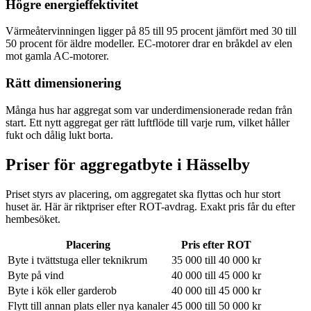
Högre energieffektivitet
Värmeåtervinningen ligger på 85 till 95 procent jämfört med 30 till
50 procent för äldre modeller. EC-motorer drar en bråkdel av elen
mot gamla AC-motorer.
Rätt dimensionering
Många hus har aggregat som var underdimensionerade redan från
start. Ett nytt aggregat ger rätt luftflöde till varje rum, vilket håller
fukt och dålig lukt borta.
Priser för aggregatbyte i
Hässelby
Priset styrs av placering, om aggregatet ska flyttas och hur stort
huset är. Här är riktpriser efter ROT-avdrag. Exakt pris får du efter
hembesöket.
Placering
Pris efter ROT
Byte i tvättstuga eller teknikrum
35 000 till 40 000 kr
Byte på vind
40 000 till 45 000 kr
Byte i kök eller garderob
40 000 till 45 000 kr
Flytt till annan plats eller nya kanaler
45 000 till 50 000 kr