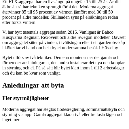
Ett FTX-aggregat har en livslängd på ungefär 15 till 25 år. Är ditt
äldre än så har tekniken sprungit förbi det. Moderna aggregat
återvinner 85 till 95 procent av värmen jämfört med 30 till 50
procent på äldre modeller. Skillnaden syns på elräkningen redan
efter första vintern.
Vi har bytt tusentals aggregat sedan 2015. Vanligast är Bahco,
Husqvarna Reginair, Rexovent och äldre Swegon-modeller. Oavsett
om aggregatet sitter på vinden, i tvättstugan eller i ett garderobsskåp
i köket tar vi hand om hela bytet under samma besök i Hässelby.
Bytet utförs av två tekniker. Den ena monterar ner det gamla och
förbereder anslutningarna, den andra installerar det nya och kopplar
in styrning och el. På så sätt blir bytet klart inom 1 till 2 arbetsdagar
och du kan bo kvar som vanligt.
Anledningar att byta
Fler styrmöjligheter
Moderna aggregat har steglös flödesreglering, sommarnattskyla och
styrning via app. Gamla aggregat klarar två eller tre fasta lägen och
inget mer.