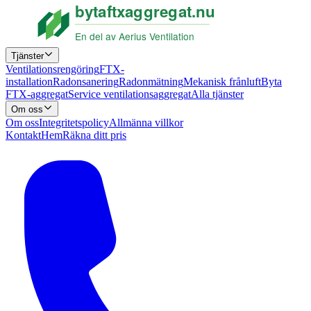
Tjänster
Ventilationsrengöring
FTX-
installation
Radonsanering
Radonmätning
Mekanisk frånluft
Byta
FTX-aggregat
Service ventilationsaggregat
Alla tjänster
Om oss
Om oss
Integritetspolicy
Allmänna villkor
Kontakt
Hem
Räkna ditt pris