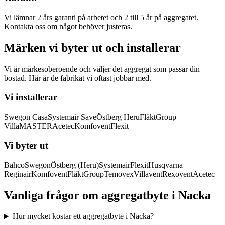
Vi lämnar 2 års garanti på arbetet och 2 till 5 år på aggregatet.
Kontakta oss om något behöver justeras.
Märken vi byter ut och installerar
Vi är märkesoberoende och väljer det aggregat som passar din
bostad. Här är de fabrikat vi oftast jobbar med.
Vi installerar
Swegon Casa
Systemair Save
Östberg Heru
FläktGroup
VillaMASTER
Acetec
Komfovent
Flexit
Vi byter ut
Bahco
Swegon
Östberg (Heru)
Systemair
Flexit
Husqvarna
Reginair
Komfovent
FläktGroup
Temovex
Villavent
Rexovent
Acetec
Vanliga frågor om aggregatbyte i
Nacka
Hur mycket kostar ett aggregatbyte i Nacka?