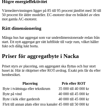
Högre energieffektivitet
Värmeåtervinningen ligger på 85 till 95 procent jämfört med 30 till
50 procent för äldre modeller. EC-motorer drar en bråkdel av elen
mot gamla AC-motorer.
Rätt dimensionering
Många hus har aggregat som var underdimensionerade redan från
start. Ett nytt aggregat ger rätt luftflöde till varje rum, vilket håller
fukt och dålig lukt borta.
Priser för aggregatbyte i
Nacka
Priset styrs av placering, om aggregatet ska flyttas och hur stort
huset är. Här är riktpriser efter ROT-avdrag. Exakt pris får du efter
hembesöket.
Placering
Pris efter ROT
Byte i tvättstuga eller teknikrum
35 000 till 40 000 kr
Byte på vind
40 000 till 45 000 kr
Byte i kök eller garderob
40 000 till 45 000 kr
Flytt till annan plats eller nya kanaler
45 000 till 50 000 kr