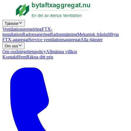
Tjänster
Ventilationsrengöring
FTX-
installation
Radonsanering
Radonmätning
Mekanisk frånluft
Byta
FTX-aggregat
Service ventilationsaggregat
Alla tjänster
Om oss
Om oss
Integritetspolicy
Allmänna villkor
Kontakt
Hem
Räkna ditt pris