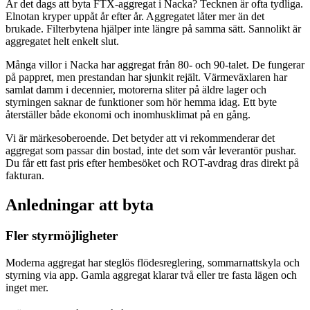
Är det dags att byta FTX-aggregat i Nacka? Tecknen är ofta tydliga.
Elnotan kryper uppåt år efter år. Aggregatet låter mer än det
brukade. Filterbytena hjälper inte längre på samma sätt. Sannolikt är
aggregatet helt enkelt slut.
Många villor i Nacka har aggregat från 80- och 90-talet. De fungerar
på pappret, men prestandan har sjunkit rejält. Värmeväxlaren har
samlat damm i decennier, motorerna sliter på äldre lager och
styrningen saknar de funktioner som hör hemma idag. Ett byte
återställer både ekonomi och inomhusklimat på en gång.
Vi är märkesoberoende. Det betyder att vi rekommenderar det
aggregat som passar din bostad, inte det som vår leverantör pushar.
Du får ett fast pris efter hembesöket och ROT-avdrag dras direkt på
fakturan.
Anledningar att byta
Fler styrmöjligheter
Moderna aggregat har steglös flödesreglering, sommarnattskyla och
styrning via app. Gamla aggregat klarar två eller tre fasta lägen och
inget mer.