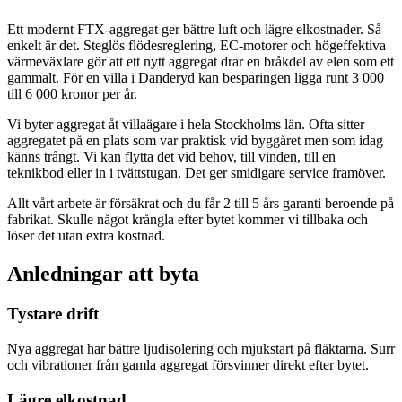
Ett modernt FTX-aggregat ger bättre luft och lägre elkostnader. Så
enkelt är det. Steglös flödesreglering, EC-motorer och högeffektiva
värmeväxlare gör att ett nytt aggregat drar en bråkdel av elen som ett
gammalt. För en villa i Danderyd kan besparingen ligga runt 3 000
till 6 000 kronor per år.
Vi byter aggregat åt villaägare i hela Stockholms län. Ofta sitter
aggregatet på en plats som var praktisk vid byggåret men som idag
känns trångt. Vi kan flytta det vid behov, till vinden, till en
teknikbod eller in i tvättstugan. Det ger smidigare service framöver.
Allt vårt arbete är försäkrat och du får 2 till 5 års garanti beroende på
fabrikat. Skulle något krångla efter bytet kommer vi tillbaka och
löser det utan extra kostnad.
Anledningar att byta
Tystare drift
Nya aggregat har bättre ljudisolering och mjukstart på fläktarna. Surr
och vibrationer från gamla aggregat försvinner direkt efter bytet.
Lägre elkostnad