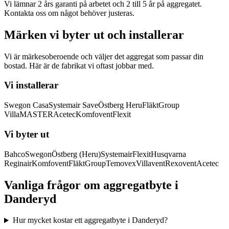
Vi lämnar 2 års garanti på arbetet och 2 till 5 år på aggregatet.
Kontakta oss om något behöver justeras.
Märken vi byter ut och installerar
Vi är märkesoberoende och väljer det aggregat som passar din
bostad. Här är de fabrikat vi oftast jobbar med.
Vi installerar
Swegon Casa
Systemair Save
Östberg Heru
FläktGroup
VillaMASTER
Acetec
Komfovent
Flexit
Vi byter ut
Bahco
Swegon
Östberg (Heru)
Systemair
Flexit
Husqvarna
Reginair
Komfovent
FläktGroup
Temovex
Villavent
Rexovent
Acetec
Vanliga frågor om aggregatbyte i
Danderyd
Hur mycket kostar ett aggregatbyte i Danderyd?