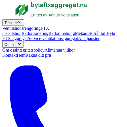
Tjänster
Ventilationsrengöring
FTX-
installation
Radonsanering
Radonmätning
Mekanisk frånluft
Byta
FTX-aggregat
Service ventilationsaggregat
Alla tjänster
Om oss
Om oss
Integritetspolicy
Allmänna villkor
Kontakt
Hem
Räkna ditt pris