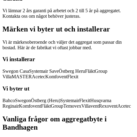
Vi lämnar 2 års garanti på arbetet och 2 till 5 år på aggregatet.
Kontakta oss om något behöver justeras.
Märken vi byter ut och installerar
Vi är märkesoberoende och väljer det aggregat som passar din
bostad. Här är de fabrikat vi oftast jobbar med.
Vi installerar
Swegon Casa
Systemair Save
Östberg Heru
FläktGroup
VillaMASTER
Acetec
Komfovent
Flexit
Vi byter ut
Bahco
Swegon
Östberg (Heru)
Systemair
Flexit
Husqvarna
Reginair
Komfovent
FläktGroup
Temovex
Villavent
Rexovent
Acetec
Vanliga frågor om aggregatbyte i
Bandhagen