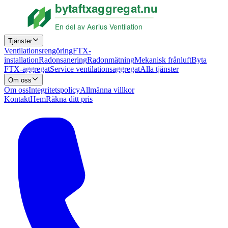
Tjänster
Ventilationsrengöring
FTX-
installation
Radonsanering
Radonmätning
Mekanisk frånluft
Byta
FTX-aggregat
Service ventilationsaggregat
Alla tjänster
Om oss
Om oss
Integritetspolicy
Allmänna villkor
Kontakt
Hem
Räkna ditt pris