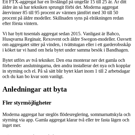
Ett FTX-aggregat har en livslängd på ungefär 15 till 25 år. Är ditt
äldre än så har tekniken sprungit förbi det. Moderna aggregat
återvinner 85 till 95 procent av värmen jämfört med 30 till 50
procent på äldre modeller. Skillnaden syns på elräkningen redan
efter första vintern.
Vi har bytt tusentals aggregat sedan 2015. Vanligast är Bahco,
Husqvarna Reginair, Rexovent och äldre Swegon-modeller. Oavsett
om aggregatet sitter på vinden, i tvättstugan eller i ett garderobsskåp
i köket tar vi hand om hela bytet under samma besök i Bandhagen.
Bytet utförs av två tekniker. Den ena monterar ner det gamla och
förbereder anslutningarna, den andra installerar det nya och kopplar
in styrning och el. På så sätt blir bytet klart inom 1 till 2 arbetsdagar
och du kan bo kvar som vanligt.
Anledningar att byta
Fler styrmöjligheter
Moderna aggregat har steglös flödesreglering, sommarnattskyla och
styrning via app. Gamla aggregat klarar två eller tre fasta lägen och
inget mer.