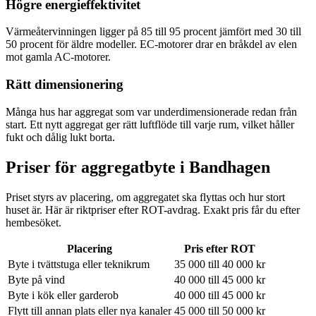
Högre energieffektivitet
Värmeåtervinningen ligger på 85 till 95 procent jämfört med 30 till
50 procent för äldre modeller. EC-motorer drar en bråkdel av elen
mot gamla AC-motorer.
Rätt dimensionering
Många hus har aggregat som var underdimensionerade redan från
start. Ett nytt aggregat ger rätt luftflöde till varje rum, vilket håller
fukt och dålig lukt borta.
Priser för aggregatbyte i
Bandhagen
Priset styrs av placering, om aggregatet ska flyttas och hur stort
huset är. Här är riktpriser efter ROT-avdrag. Exakt pris får du efter
hembesöket.
Placering
Pris efter ROT
Byte i tvättstuga eller teknikrum
35 000 till 40 000 kr
Byte på vind
40 000 till 45 000 kr
Byte i kök eller garderob
40 000 till 45 000 kr
Flytt till annan plats eller nya kanaler
45 000 till 50 000 kr