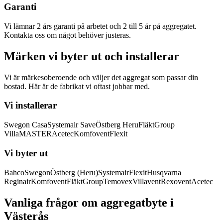
Garanti
Vi lämnar 2 års garanti på arbetet och 2 till 5 år på aggregatet.
Kontakta oss om något behöver justeras.
Märken vi byter ut och installerar
Vi är märkesoberoende och väljer det aggregat som passar din
bostad. Här är de fabrikat vi oftast jobbar med.
Vi installerar
Swegon Casa
Systemair Save
Östberg Heru
FläktGroup
VillaMASTER
Acetec
Komfovent
Flexit
Vi byter ut
Bahco
Swegon
Östberg (Heru)
Systemair
Flexit
Husqvarna
Reginair
Komfovent
FläktGroup
Temovex
Villavent
Rexovent
Acetec
Vanliga frågor om aggregatbyte i
Västerås