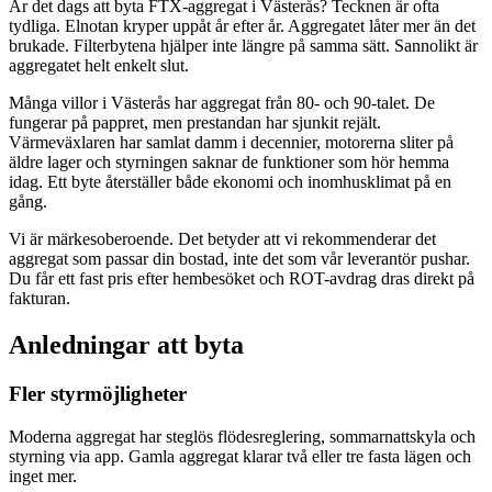
Är det dags att byta FTX-aggregat i Västerås? Tecknen är ofta
tydliga. Elnotan kryper uppåt år efter år. Aggregatet låter mer än det
brukade. Filterbytena hjälper inte längre på samma sätt. Sannolikt är
aggregatet helt enkelt slut.
Många villor i Västerås har aggregat från 80- och 90-talet. De
fungerar på pappret, men prestandan har sjunkit rejält.
Värmeväxlaren har samlat damm i decennier, motorerna sliter på
äldre lager och styrningen saknar de funktioner som hör hemma
idag. Ett byte återställer både ekonomi och inomhusklimat på en
gång.
Vi är märkesoberoende. Det betyder att vi rekommenderar det
aggregat som passar din bostad, inte det som vår leverantör pushar.
Du får ett fast pris efter hembesöket och ROT-avdrag dras direkt på
fakturan.
Anledningar att byta
Fler styrmöjligheter
Moderna aggregat har steglös flödesreglering, sommarnattskyla och
styrning via app. Gamla aggregat klarar två eller tre fasta lägen och
inget mer.