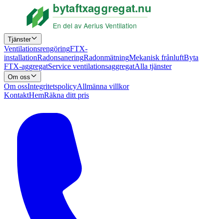
Tjänster
Ventilationsrengöring
FTX-
installation
Radonsanering
Radonmätning
Mekanisk frånluft
Byta
FTX-aggregat
Service ventilationsaggregat
Alla tjänster
Om oss
Om oss
Integritetspolicy
Allmänna villkor
Kontakt
Hem
Räkna ditt pris