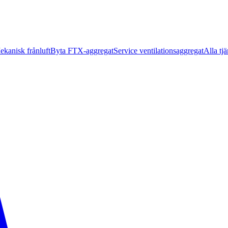
ekanisk frånluft
Byta FTX-aggregat
Service ventilationsaggregat
Alla tjä