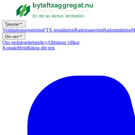
Tjänster
Ventilationsrengöring
FTX-installation
Radonsanering
Radonmätning
M
Om oss
Om oss
Integritetspolicy
Allmänna villkor
Kontakt
Hem
Räkna ditt pris