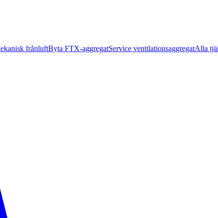
ekanisk frånluft
Byta FTX-aggregat
Service ventilationsaggregat
Alla tjä