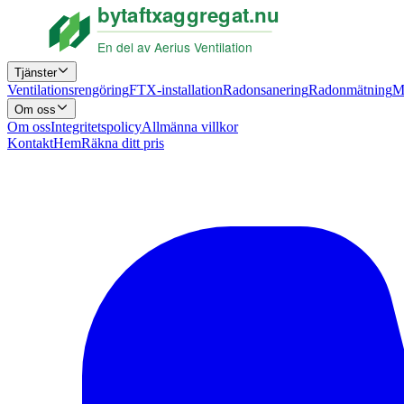
Tjänster
Ventilationsrengöring
FTX-installation
Radonsanering
Radonmätning
M
Om oss
Om oss
Integritetspolicy
Allmänna villkor
Kontakt
Hem
Räkna ditt pris