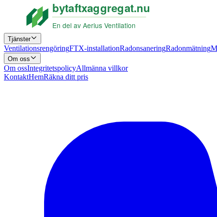
Tjänster
Ventilationsrengöring
FTX-installation
Radonsanering
Radonmätning
M
Om oss
Om oss
Integritetspolicy
Allmänna villkor
Kontakt
Hem
Räkna ditt pris