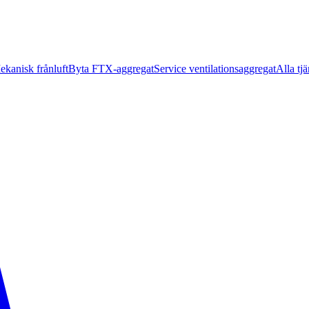
ekanisk frånluft
Byta FTX-aggregat
Service ventilationsaggregat
Alla tjä