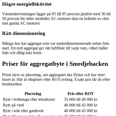
Högre energieffektivitet
Värmeåtervinningen ligger på 85 till 95 procent jämfört med 30 till
50 procent för äldre modeller. EC-motorer drar en bråkdel av elen
mot gamla AC-motorer.
Rätt dimensionering
Många hus har aggregat som var underdimensionerade redan från
start. Ett nytt aggregat ger rätt luftflöde till varje rum, vilket håller
fukt och dålig lukt borta.
Priser för aggregatbyte i
Smedjebacken
Priset styrs av placering, om aggregatet ska flyttas och hur stort
huset är. Här är riktpriser efter ROT-avdrag. Exakt pris får du efter
hembesöket.
Placering
Pris efter ROT
Byte i tvättstuga eller teknikrum
35 000 till 40 000 kr
Byte på vind
40 000 till 45 000 kr
Byte i kök eller garderob
40 000 till 45 000 kr