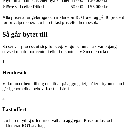
Flytt till annan plats eller nya kanaler
45 000 till 50 000 kr
Större villa eller fritidshus
50 000 till 55 000 kr
Alla priser är ungefärliga och inkluderar ROT-avdrag på 30 procent
för privatpersoner. Du får ett fast pris efter hembesök.
Så går bytet till
Så ser vår process ut steg för steg. Vi gör samma sak varje gång,
oavsett om du bor centralt eller i utkanten av Smedjebacken.
1
Hembesök
Vi kommer hem till dig och tittar på aggregatet, mäter utrymmen och
går igenom dina behov. Kostnadsfritt.
2
Fast offert
Du får en tydlig offert med valbara aggregat. Priset är fast och
inkluderar ROT-avdrag.