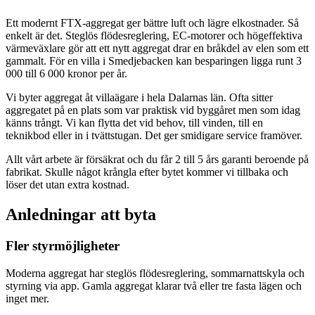
Ett modernt FTX-aggregat ger bättre luft och lägre elkostnader. Så
enkelt är det. Steglös flödesreglering, EC-motorer och högeffektiva
värmeväxlare gör att ett nytt aggregat drar en bråkdel av elen som ett
gammalt. För en villa i Smedjebacken kan besparingen ligga runt 3
000 till 6 000 kronor per år.
Vi byter aggregat åt villaägare i hela Dalarnas län. Ofta sitter
aggregatet på en plats som var praktisk vid byggåret men som idag
känns trångt. Vi kan flytta det vid behov, till vinden, till en
teknikbod eller in i tvättstugan. Det ger smidigare service framöver.
Allt vårt arbete är försäkrat och du får 2 till 5 års garanti beroende på
fabrikat. Skulle något krångla efter bytet kommer vi tillbaka och
löser det utan extra kostnad.
Anledningar att byta
Fler styrmöjligheter
Moderna aggregat har steglös flödesreglering, sommarnattskyla och
styrning via app. Gamla aggregat klarar två eller tre fasta lägen och
inget mer.