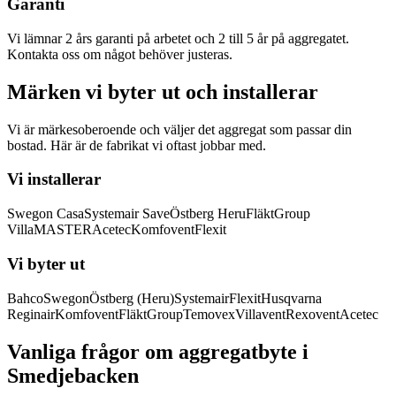
Garanti
Vi lämnar 2 års garanti på arbetet och 2 till 5 år på aggregatet.
Kontakta oss om något behöver justeras.
Märken vi byter ut och installerar
Vi är märkesoberoende och väljer det aggregat som passar din
bostad. Här är de fabrikat vi oftast jobbar med.
Vi installerar
Swegon Casa
Systemair Save
Östberg Heru
FläktGroup
VillaMASTER
Acetec
Komfovent
Flexit
Vi byter ut
Bahco
Swegon
Östberg (Heru)
Systemair
Flexit
Husqvarna
Reginair
Komfovent
FläktGroup
Temovex
Villavent
Rexovent
Acetec
Vanliga frågor om aggregatbyte i
Smedjebacken