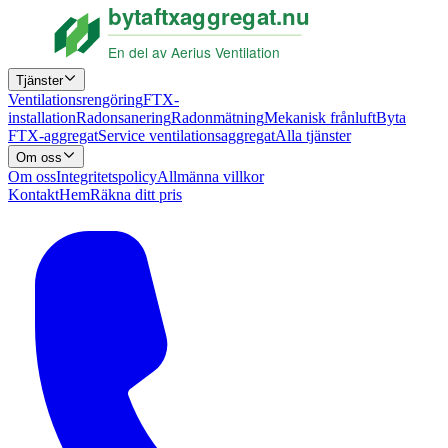
Tjänster
Ventilationsrengöring
FTX-
installation
Radonsanering
Radonmätning
Mekanisk frånluft
Byta
FTX-aggregat
Service ventilationsaggregat
Alla tjänster
Om oss
Om oss
Integritetspolicy
Allmänna villkor
Kontakt
Hem
Räkna ditt pris