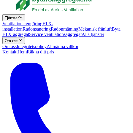
Tjänster
Ventilationsrengöring
FTX-
installation
Radonsanering
Radonmätning
Mekanisk frånluft
Byta
FTX-aggregat
Service ventilationsaggregat
Alla tjänster
Om oss
Om oss
Integritetspolicy
Allmänna villkor
Kontakt
Hem
Räkna ditt pris