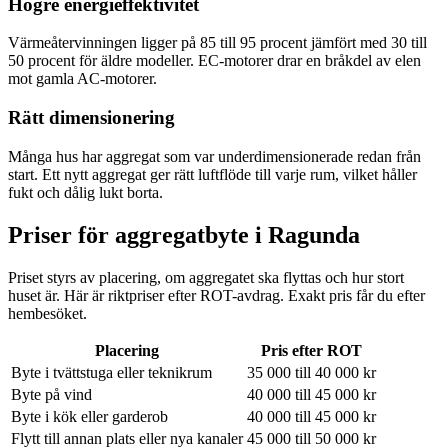
Högre energieffektivitet
Värmeåtervinningen ligger på 85 till 95 procent jämfört med 30 till
50 procent för äldre modeller. EC-motorer drar en bråkdel av elen
mot gamla AC-motorer.
Rätt dimensionering
Många hus har aggregat som var underdimensionerade redan från
start. Ett nytt aggregat ger rätt luftflöde till varje rum, vilket håller
fukt och dålig lukt borta.
Priser för aggregatbyte i
Ragunda
Priset styrs av placering, om aggregatet ska flyttas och hur stort
huset är. Här är riktpriser efter ROT-avdrag. Exakt pris får du efter
hembesöket.
Placering
Pris efter ROT
Byte i tvättstuga eller teknikrum
35 000 till 40 000 kr
Byte på vind
40 000 till 45 000 kr
Byte i kök eller garderob
40 000 till 45 000 kr
Flytt till annan plats eller nya kanaler
45 000 till 50 000 kr