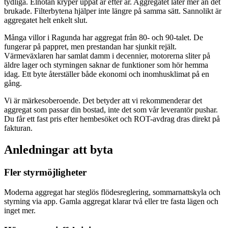
tydliga. Elnotan kryper uppåt år efter år. Aggregatet låter mer än det
brukade. Filterbytena hjälper inte längre på samma sätt. Sannolikt är
aggregatet helt enkelt slut.
Många villor i Ragunda har aggregat från 80- och 90-talet. De
fungerar på pappret, men prestandan har sjunkit rejält.
Värmeväxlaren har samlat damm i decennier, motorerna sliter på
äldre lager och styrningen saknar de funktioner som hör hemma
idag. Ett byte återställer både ekonomi och inomhusklimat på en
gång.
Vi är märkesoberoende. Det betyder att vi rekommenderar det
aggregat som passar din bostad, inte det som vår leverantör pushar.
Du får ett fast pris efter hembesöket och ROT-avdrag dras direkt på
fakturan.
Anledningar att byta
Fler styrmöjligheter
Moderna aggregat har steglös flödesreglering, sommarnattskyla och
styrning via app. Gamla aggregat klarar två eller tre fasta lägen och
inget mer.