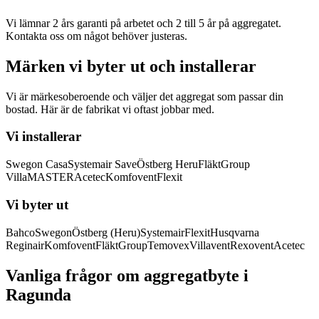
Vi lämnar 2 års garanti på arbetet och 2 till 5 år på aggregatet.
Kontakta oss om något behöver justeras.
Märken vi byter ut och installerar
Vi är märkesoberoende och väljer det aggregat som passar din
bostad. Här är de fabrikat vi oftast jobbar med.
Vi installerar
Swegon Casa
Systemair Save
Östberg Heru
FläktGroup
VillaMASTER
Acetec
Komfovent
Flexit
Vi byter ut
Bahco
Swegon
Östberg (Heru)
Systemair
Flexit
Husqvarna
Reginair
Komfovent
FläktGroup
Temovex
Villavent
Rexovent
Acetec
Vanliga frågor om aggregatbyte i
Ragunda