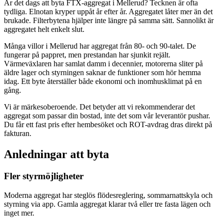
Är det dags att byta FTX-aggregat i Mellerud? Tecknen är ofta
tydliga. Elnotan kryper uppåt år efter år. Aggregatet låter mer än det
brukade. Filterbytena hjälper inte längre på samma sätt. Sannolikt är
aggregatet helt enkelt slut.
Många villor i Mellerud har aggregat från 80- och 90-talet. De
fungerar på pappret, men prestandan har sjunkit rejält.
Värmeväxlaren har samlat damm i decennier, motorerna sliter på
äldre lager och styrningen saknar de funktioner som hör hemma
idag. Ett byte återställer både ekonomi och inomhusklimat på en
gång.
Vi är märkesoberoende. Det betyder att vi rekommenderar det
aggregat som passar din bostad, inte det som vår leverantör pushar.
Du får ett fast pris efter hembesöket och ROT-avdrag dras direkt på
fakturan.
Anledningar att byta
Fler styrmöjligheter
Moderna aggregat har steglös flödesreglering, sommarnattskyla och
styrning via app. Gamla aggregat klarar två eller tre fasta lägen och
inget mer.