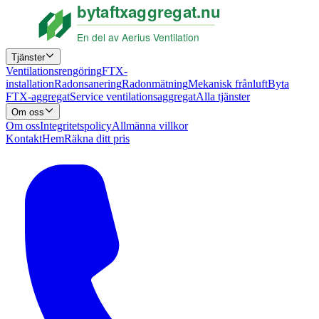
Tjänster
Ventilationsrengöring
FTX-
installation
Radonsanering
Radonmätning
Mekanisk frånluft
Byta
FTX-aggregat
Service ventilationsaggregat
Alla tjänster
Om oss
Om oss
Integritetspolicy
Allmänna villkor
Kontakt
Hem
Räkna ditt pris