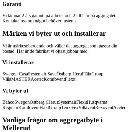
Garanti
Vi lämnar 2 års garanti på arbetet och 2 till 5 år på aggregatet.
Kontakta oss om något behöver justeras.
Märken vi byter ut och installerar
Vi är märkesoberoende och väljer det aggregat som passar din
bostad. Här är de fabrikat vi oftast jobbar med.
Vi installerar
Swegon Casa
Systemair Save
Östberg Heru
FläktGroup
VillaMASTER
Acetec
Komfovent
Flexit
Vi byter ut
Bahco
Swegon
Östberg (Heru)
Systemair
Flexit
Husqvarna
Reginair
Komfovent
FläktGroup
Temovex
Villavent
Rexovent
Acetec
Vanliga frågor om aggregatbyte i
Mellerud