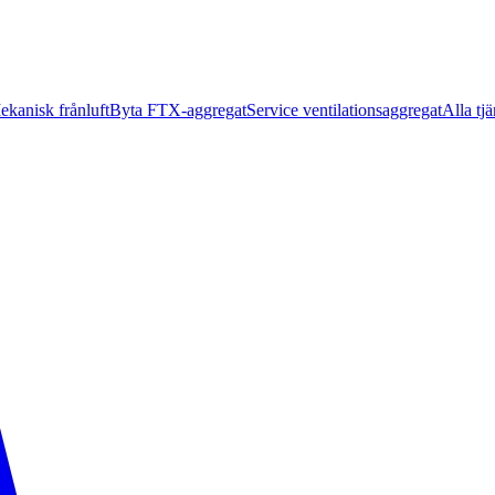
ekanisk frånluft
Byta FTX-aggregat
Service ventilationsaggregat
Alla tjä