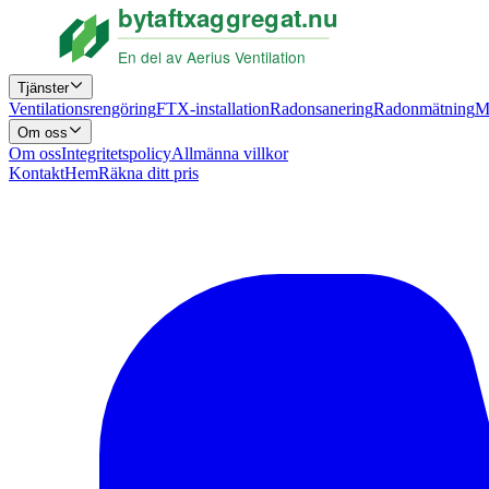
Tjänster
Ventilationsrengöring
FTX-installation
Radonsanering
Radonmätning
M
Om oss
Om oss
Integritetspolicy
Allmänna villkor
Kontakt
Hem
Räkna ditt pris