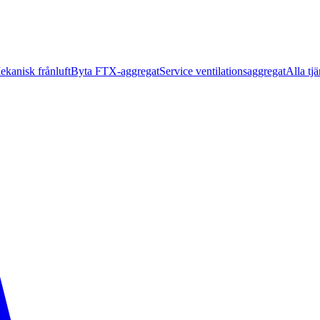
ekanisk frånluft
Byta FTX-aggregat
Service ventilationsaggregat
Alla tjä