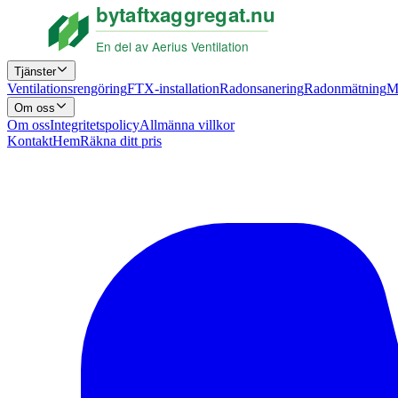
Tjänster
Ventilationsrengöring
FTX-installation
Radonsanering
Radonmätning
M
Om oss
Om oss
Integritetspolicy
Allmänna villkor
Kontakt
Hem
Räkna ditt pris