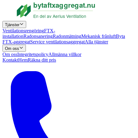
Tjänster
Ventilationsrengöring
FTX-
installation
Radonsanering
Radonmätning
Mekanisk frånluft
Byta
FTX-aggregat
Service ventilationsaggregat
Alla tjänster
Om oss
Om oss
Integritetspolicy
Allmänna villkor
Kontakt
Hem
Räkna ditt pris