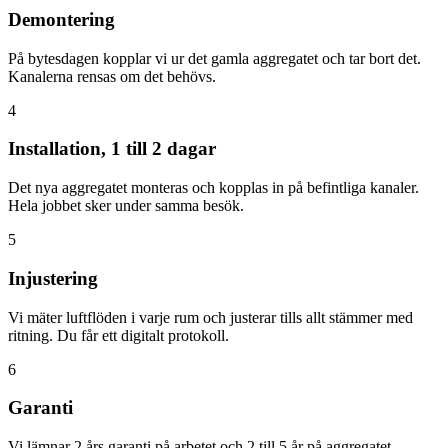
Demontering
På bytesdagen kopplar vi ur det gamla aggregatet och tar bort det.
Kanalerna rensas om det behövs.
4
Installation, 1 till 2 dagar
Det nya aggregatet monteras och kopplas in på befintliga kanaler.
Hela jobbet sker under samma besök.
5
Injustering
Vi mäter luftflöden i varje rum och justerar tills allt stämmer med
ritning. Du får ett digitalt protokoll.
6
Garanti
Vi lämnar 2 års garanti på arbetet och 2 till 5 år på aggregatet.