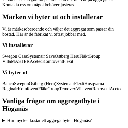
Kontakta oss om något behöver justeras.
Märken vi byter ut och installerar
Vi är märkesoberoende och väljer det aggregat som passar din
bostad. Här är de fabrikat vi oftast jobbar med.
Vi installerar
Swegon Casa
Systemair Save
Östberg Heru
FläktGroup
VillaMASTER
Acetec
Komfovent
Flexit
Vi byter ut
Bahco
Swegon
Östberg (Heru)
Systemair
Flexit
Husqvarna
Reginair
Komfovent
FläktGroup
Temovex
Villavent
Rexovent
Acetec
Vanliga frågor om aggregatbyte i
Höganäs
Hur mycket kostar ett aggregatbyte i Höganäs?