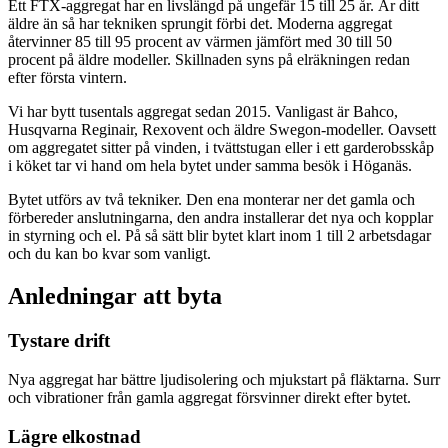
Ett FTX-aggregat har en livslängd på ungefär 15 till 25 år. Är ditt
äldre än så har tekniken sprungit förbi det. Moderna aggregat
återvinner 85 till 95 procent av värmen jämfört med 30 till 50
procent på äldre modeller. Skillnaden syns på elräkningen redan
efter första vintern.
Vi har bytt tusentals aggregat sedan 2015. Vanligast är Bahco,
Husqvarna Reginair, Rexovent och äldre Swegon-modeller. Oavsett
om aggregatet sitter på vinden, i tvättstugan eller i ett garderobsskåp
i köket tar vi hand om hela bytet under samma besök i Höganäs.
Bytet utförs av två tekniker. Den ena monterar ner det gamla och
förbereder anslutningarna, den andra installerar det nya och kopplar
in styrning och el. På så sätt blir bytet klart inom 1 till 2 arbetsdagar
och du kan bo kvar som vanligt.
Anledningar att byta
Tystare drift
Nya aggregat har bättre ljudisolering och mjukstart på fläktarna. Surr
och vibrationer från gamla aggregat försvinner direkt efter bytet.
Lägre elkostnad