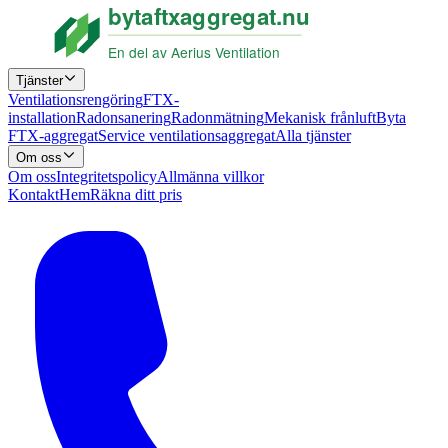
Tjänster
Ventilationsrengöring
FTX-
installation
Radonsanering
Radonmätning
Mekanisk frånluft
Byta
FTX-aggregat
Service ventilationsaggregat
Alla tjänster
Om oss
Om oss
Integritetspolicy
Allmänna villkor
Kontakt
Hem
Räkna ditt pris