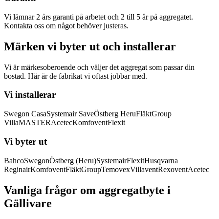
Vi lämnar 2 års garanti på arbetet och 2 till 5 år på aggregatet.
Kontakta oss om något behöver justeras.
Märken vi byter ut och installerar
Vi är märkesoberoende och väljer det aggregat som passar din
bostad. Här är de fabrikat vi oftast jobbar med.
Vi installerar
Swegon Casa
Systemair Save
Östberg Heru
FläktGroup
VillaMASTER
Acetec
Komfovent
Flexit
Vi byter ut
Bahco
Swegon
Östberg (Heru)
Systemair
Flexit
Husqvarna
Reginair
Komfovent
FläktGroup
Temovex
Villavent
Rexovent
Acetec
Vanliga frågor om aggregatbyte i
Gällivare