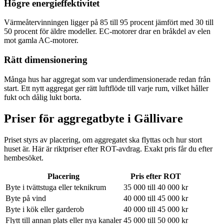
Högre energieffektivitet
Värmeåtervinningen ligger på 85 till 95 procent jämfört med 30 till
50 procent för äldre modeller. EC-motorer drar en bråkdel av elen
mot gamla AC-motorer.
Rätt dimensionering
Många hus har aggregat som var underdimensionerade redan från
start. Ett nytt aggregat ger rätt luftflöde till varje rum, vilket håller
fukt och dålig lukt borta.
Priser för aggregatbyte i
Gällivare
Priset styrs av placering, om aggregatet ska flyttas och hur stort
huset är. Här är riktpriser efter ROT-avdrag. Exakt pris får du efter
hembesöket.
Placering
Pris efter ROT
Byte i tvättstuga eller teknikrum
35 000 till 40 000 kr
Byte på vind
40 000 till 45 000 kr
Byte i kök eller garderob
40 000 till 45 000 kr
Flytt till annan plats eller nya kanaler
45 000 till 50 000 kr