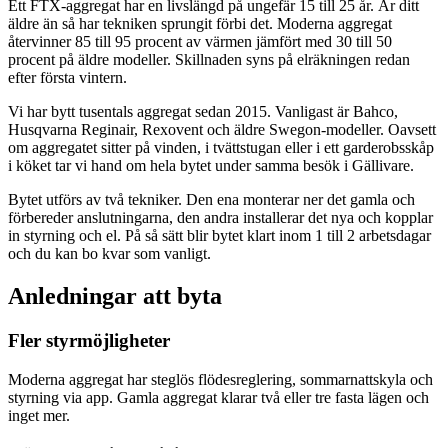
Ett FTX-aggregat har en livslängd på ungefär 15 till 25 år. Är ditt
äldre än så har tekniken sprungit förbi det. Moderna aggregat
återvinner 85 till 95 procent av värmen jämfört med 30 till 50
procent på äldre modeller. Skillnaden syns på elräkningen redan
efter första vintern.
Vi har bytt tusentals aggregat sedan 2015. Vanligast är Bahco,
Husqvarna Reginair, Rexovent och äldre Swegon-modeller. Oavsett
om aggregatet sitter på vinden, i tvättstugan eller i ett garderobsskåp
i köket tar vi hand om hela bytet under samma besök i Gällivare.
Bytet utförs av två tekniker. Den ena monterar ner det gamla och
förbereder anslutningarna, den andra installerar det nya och kopplar
in styrning och el. På så sätt blir bytet klart inom 1 till 2 arbetsdagar
och du kan bo kvar som vanligt.
Anledningar att byta
Fler styrmöjligheter
Moderna aggregat har steglös flödesreglering, sommarnattskyla och
styrning via app. Gamla aggregat klarar två eller tre fasta lägen och
inget mer.