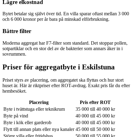
Lägre elkostnad
Bytet betalar sig självt över tid. En villa sparar oftast mellan 3 000
och 6 000 kronor per år bara på minskad elförbrukning.
Bättre filter
Moderna aggregat har F7-filter som standard. Det stoppar pollen,
sotpartiklar och en stor del av de bakterier som annars åker in i
sovrummen.
Priser för aggregatbyte i
Eskilstuna
Priset styrs av placering, om aggregatet ska flyttas och hur stort
huset är. Här är riktpriser efter ROT-avdrag. Exakt pris får du efter
hembesöket.
Placering
Pris efter ROT
Byte i tvättstuga eller teknikrum
35 000 till 40 000 kr
Byte på vind
40 000 till 45 000 kr
Byte i kök eller garderob
40 000 till 45 000 kr
Flytt till annan plats eller nya kanaler
45 000 till 50 000 kr
Större villa eller fritidshus
50 000 till 55 000 kr