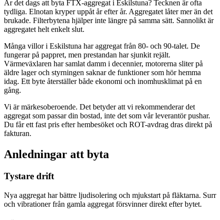
Är det dags att byta FTX-aggregat i Eskilstuna? Tecknen är ofta
tydliga. Elnotan kryper uppåt år efter år. Aggregatet låter mer än det
brukade. Filterbytena hjälper inte längre på samma sätt. Sannolikt är
aggregatet helt enkelt slut.
Många villor i Eskilstuna har aggregat från 80- och 90-talet. De
fungerar på pappret, men prestandan har sjunkit rejält.
Värmeväxlaren har samlat damm i decennier, motorerna sliter på
äldre lager och styrningen saknar de funktioner som hör hemma
idag. Ett byte återställer både ekonomi och inomhusklimat på en
gång.
Vi är märkesoberoende. Det betyder att vi rekommenderar det
aggregat som passar din bostad, inte det som vår leverantör pushar.
Du får ett fast pris efter hembesöket och ROT-avdrag dras direkt på
fakturan.
Anledningar att byta
Tystare drift
Nya aggregat har bättre ljudisolering och mjukstart på fläktarna. Surr
och vibrationer från gamla aggregat försvinner direkt efter bytet.