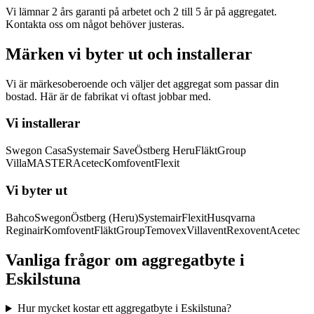
Vi lämnar 2 års garanti på arbetet och 2 till 5 år på aggregatet.
Kontakta oss om något behöver justeras.
Märken vi byter ut och installerar
Vi är märkesoberoende och väljer det aggregat som passar din
bostad. Här är de fabrikat vi oftast jobbar med.
Vi installerar
Swegon Casa
Systemair Save
Östberg Heru
FläktGroup
VillaMASTER
Acetec
Komfovent
Flexit
Vi byter ut
Bahco
Swegon
Östberg (Heru)
Systemair
Flexit
Husqvarna
Reginair
Komfovent
FläktGroup
Temovex
Villavent
Rexovent
Acetec
Vanliga frågor om aggregatbyte i
Eskilstuna
Hur mycket kostar ett aggregatbyte i Eskilstuna?