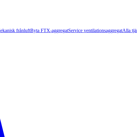
ekanisk frånluft
Byta FTX-aggregat
Service ventilationsaggregat
Alla tjä