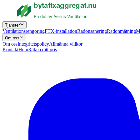
Tjänster
Ventilationsrengöring
FTX-installation
Radonsanering
Radonmätning
M
Om oss
Om oss
Integritetspolicy
Allmänna villkor
Kontakt
Hem
Räkna ditt pris