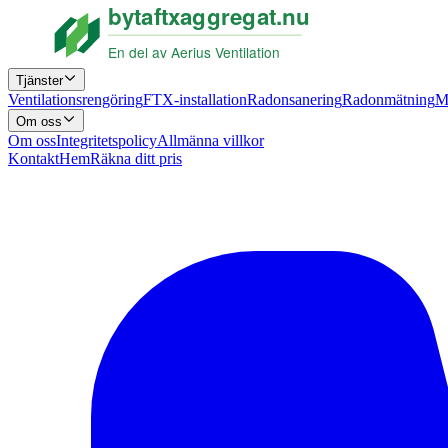
Tjänster
Ventilationsrengöring
FTX-installation
Radonsanering
Radonmätning
M
Om oss
Om oss
Integritetspolicy
Allmänna villkor
Kontakt
Hem
Räkna ditt pris