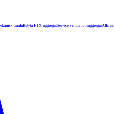
ekanisk frånluft
Byta FTX-aggregat
Service ventilationsaggregat
Alla tjä