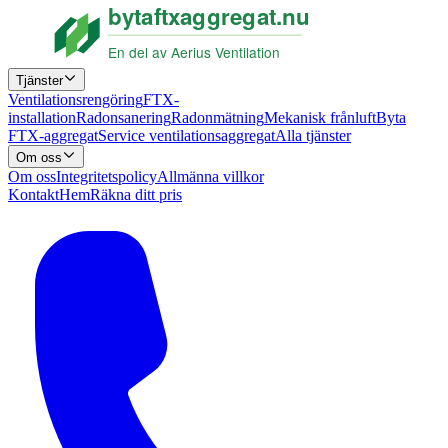
Tjänster
Ventilationsrengöring
FTX-
installation
Radonsanering
Radonmätning
Mekanisk frånluft
Byta
FTX-aggregat
Service ventilationsaggregat
Alla tjänster
Om oss
Om oss
Integritetspolicy
Allmänna villkor
Kontakt
Hem
Räkna ditt pris