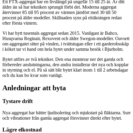
Ett FTX-aggregat har en livslängd på ungefär 15 till 25 år. Är ditt
äldre än så har tekniken sprungit förbi det. Moderna aggregat
återvinner 85 till 95 procent av värmen jämfört med 30 till 50
procent på äldre modeller. Skillnaden syns på elräkningen redan
efter första vintern.
Vi har bytt tusentals aggregat sedan 2015. Vanligast är Bahco,
Husqvarna Reginair, Rexovent och äldre Swegon-modeller. Oavsett
om aggregatet sitter på vinden, i tvättstugan eller i ett garderobsskåp
i köket tar vi hand om hela bytet under samma besök i Bjurholm.
Bytet utförs av två tekniker. Den ena monterar ner det gamla och
förbereder anslutningarna, den andra installerar det nya och kopplar
in styrning och el. På så sätt blir bytet klart inom 1 till 2 arbetsdagar
och du kan bo kvar som vanligt.
Anledningar att byta
Tystare drift
Nya aggregat har bättre ljudisolering och mjukstart på fläktarna. Surr
och vibrationer från gamla aggregat försvinner direkt efter bytet.
Lägre elkostnad