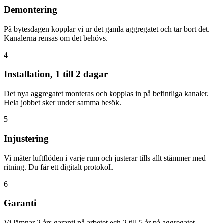
Demontering
På bytesdagen kopplar vi ur det gamla aggregatet och tar bort det.
Kanalerna rensas om det behövs.
4
Installation, 1 till 2 dagar
Det nya aggregatet monteras och kopplas in på befintliga kanaler.
Hela jobbet sker under samma besök.
5
Injustering
Vi mäter luftflöden i varje rum och justerar tills allt stämmer med
ritning. Du får ett digitalt protokoll.
6
Garanti
Vi lämnar 2 års garanti på arbetet och 2 till 5 år på aggregatet.