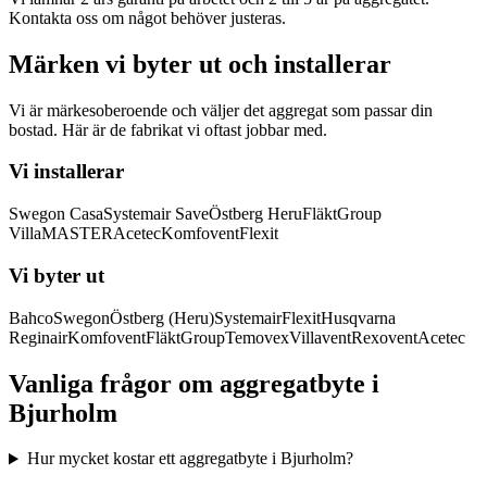
Kontakta oss om något behöver justeras.
Märken vi byter ut och installerar
Vi är märkesoberoende och väljer det aggregat som passar din
bostad. Här är de fabrikat vi oftast jobbar med.
Vi installerar
Swegon Casa
Systemair Save
Östberg Heru
FläktGroup
VillaMASTER
Acetec
Komfovent
Flexit
Vi byter ut
Bahco
Swegon
Östberg (Heru)
Systemair
Flexit
Husqvarna
Reginair
Komfovent
FläktGroup
Temovex
Villavent
Rexovent
Acetec
Vanliga frågor om aggregatbyte i
Bjurholm
Hur mycket kostar ett aggregatbyte i Bjurholm?