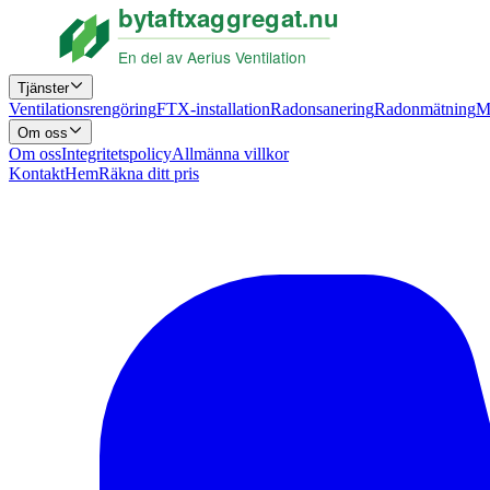
Tjänster
Ventilationsrengöring
FTX-installation
Radonsanering
Radonmätning
M
Om oss
Om oss
Integritetspolicy
Allmänna villkor
Kontakt
Hem
Räkna ditt pris