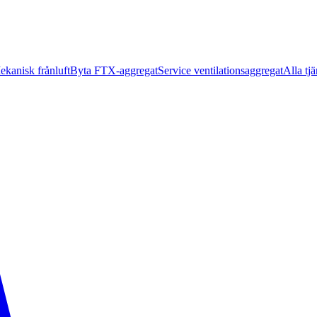
ekanisk frånluft
Byta FTX-aggregat
Service ventilationsaggregat
Alla tjä