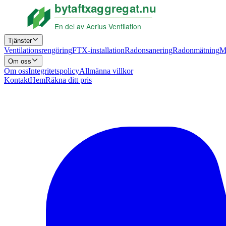
Tjänster
Ventilationsrengöring
FTX-installation
Radonsanering
Radonmätning
M
Om oss
Om oss
Integritetspolicy
Allmänna villkor
Kontakt
Hem
Räkna ditt pris