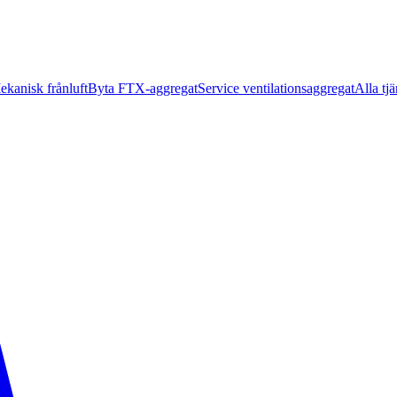
ekanisk frånluft
Byta FTX-aggregat
Service ventilationsaggregat
Alla tjä